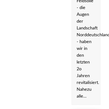
Feldsölle
- die
Augen
der
Landschaft
Norddeutschlan
- haben
wir in
den
letzten
2o
Jahren
revitalisiert.
Nahezu
alle…