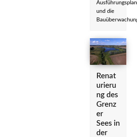
Ausführungspla
und die
Bauüberwachun
Renat
urieru
ng des
Grenz
er
Sees in
der