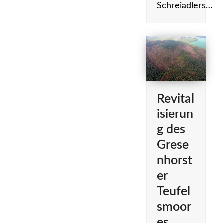
Schreiadlers…
Revital
isierun
g des
Grese
nhorst
er
Teufel
smoor
es