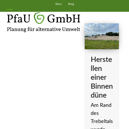
Skip
News
Blog
to
Open
Close
content
mobile
mobile
menu
menu
Herste
llen
einer
Binnen
düne
Am Rand
des
Trebeltals