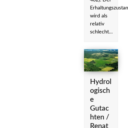
402). Der
Erhaltungszusta
wird als
relativ
schlecht…
Hydrol
ogisch
e
Gutac
hten /
Renat