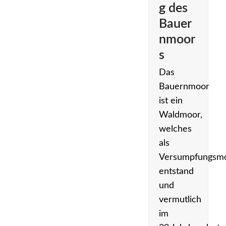
g des
Bauer
nmoor
s
Das
Bauernmoor
ist ein
Waldmoor,
welches
als
Versumpfungsm
entstand
und
vermutlich
im