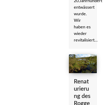
20.Jahrhundert
entwässert
wurde.
Wir
haben es
wieder
revitalisiert…
Renat
urieru
ng des
Rogge