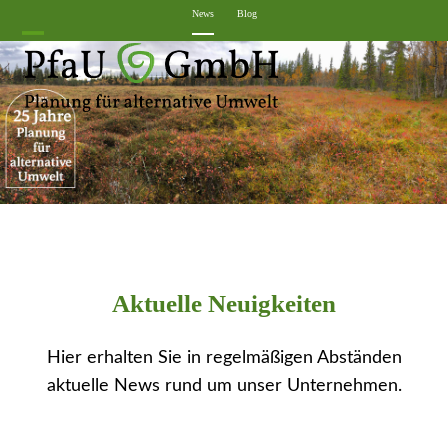
Skip
News
Blog
to
Open
Close
content
mobile
mobile
menu
menu
Aktuelle Neuigkeiten
Hier erhalten Sie in regelmäßigen Abständen
aktuelle News rund um unser Unternehmen.