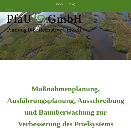
Skip
News
Blog
to
Open
Close
content
mobile
mobile
menu
menu
Maßnahmenplanung,
Ausführungsplanung, Ausschreibung
und Bauüberwachung zur
Verbesserung des Prielsystems