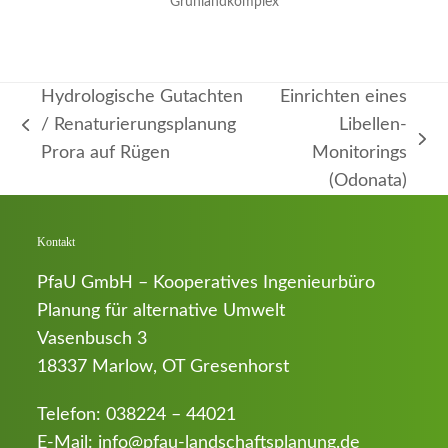
Grünlandkomplex
Hydrologische Gutachten
Einrichten eines
/ Renaturierungsplanung
Libellen-
vorheriger
Nächster
Prora auf Rügen
Monitorings
Beitrag:
Beitrag:
(Odonata)
Kontakt
PfaU GmbH – Kooperatives Ingenieurbüro
Planung für alternative Umwelt
Vasenbusch 3
18337 Marlow, OT Gresenhorst
Telefon:
038224 – 44021
E-Mail:
info@pfau-landschaftsplanung.de