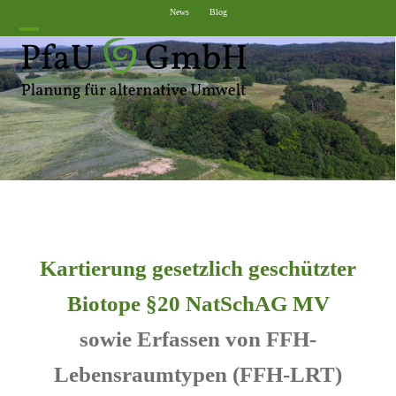
Skip
News
Blog
to
Open
Close
content
mobile
mobile
menu
menu
Kartierung gesetzlich geschützter
Biotope §20 NatSchAG MV
sowie Erfassen von FFH-
Lebensraumtypen (FFH-LRT)